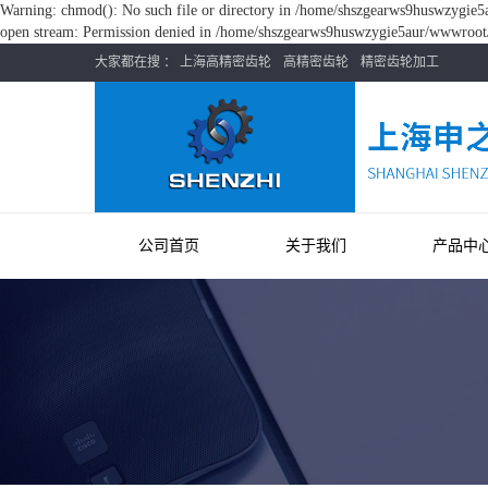
Warning: chmod(): No such file or directory in /home/shszgearws9huswzygie5a
open stream: Permission denied in /home/shszgearws9huswzygie5aur/wwwroot/s
大家都在搜 ：
上海高精密齿轮
高精密齿轮
精密齿轮加工
公司首页
关于我们
产品中