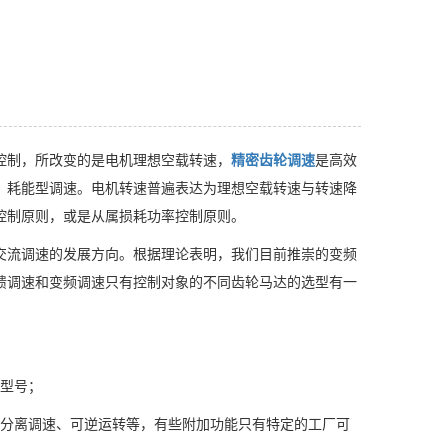
控制，所改变的是电机理想空载转速，
精密齿轮调速
是高效
、耗能型调速。电机转速普遍表达为理想空载转速与转速降
控制原则，或是从属损耗功率控制原则。
交流调速的发展方向。根据理论表明，我们目前推崇的变频
馈调速和变频调速只有控制对象的不同齿轮马达的选型有一
的型号；
、分离调速、可逆运转等，有些附加功能只有特定的工厂可