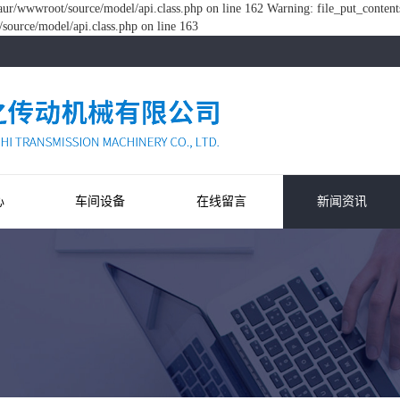
ur/wwwroot/source/model/api.class.php on line 162 Warning: file_put_content
ource/model/api.class.php on line 163
心
车间设备
在线留言
新闻资讯