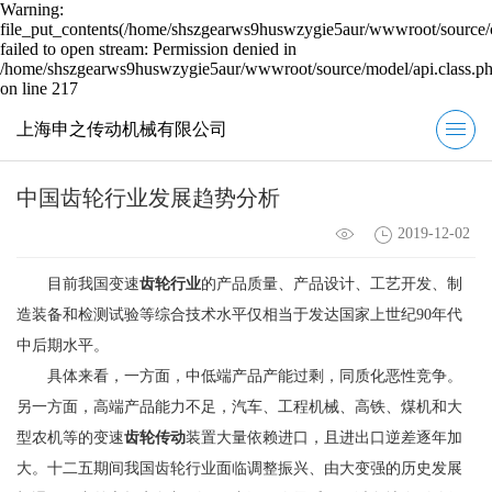
Warning:
file_put_contents(/home/shszgearws9huswzygie5aur/wwwroot/source/c
failed to open stream: Permission denied in
/home/shszgearws9huswzygie5aur/wwwroot/source/model/api.class.p
on line 217
上海申之传动机械有限公司
中国齿轮行业发展趋势分析
2019-12-02
目前我国变速
齿轮行业
的产品质量、产品设计、工艺开发、制
造装备和检测试验等综合技术水平仅相当于发达国家上世纪90年代
中后期水平。
具体来看，一方面，中低端产品产能过剩，同质化恶性竞争。
另一方面，高端产品能力不足，汽车、工程机械、高铁、煤机和大
型农机等的变速
齿轮传动
装置大量依赖进口，且进出口逆差逐年加
大。十二五期间我国齿轮行业面临调整振兴、由大变强的历史发展