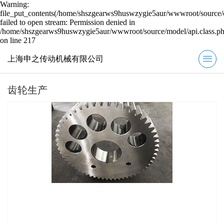
Warning:
file_put_contents(/home/shszgearws9huswzygie5aur/wwwroot/source/c
failed to open stream: Permission denied in
/home/shszgearws9huswzygie5aur/wwwroot/source/model/api.class.p
on line 217
上海申之传动机械有限公司
齿轮生产