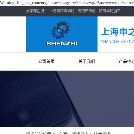
Warning: file_put_contents(/home/shszgearws9huswzygie5aur/wwwroot/source/c
大家都在搜 ：
上海高精密齿轮
高精密齿轮
精密齿轮加工
公司首页
关于我们
产品中