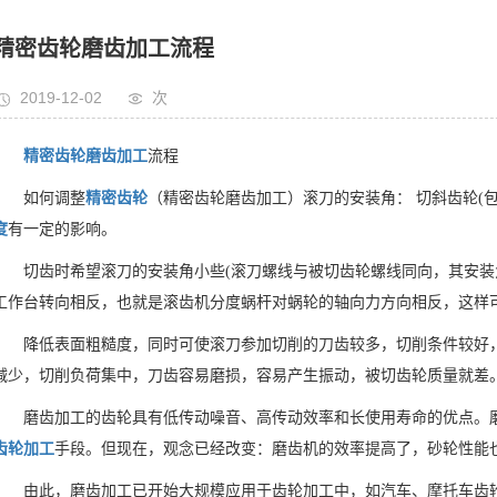
精密齿轮磨齿加工流程
2019-12-02
次
精密齿轮磨齿加工
流程
如何调整
精密齿轮
（精密齿轮磨齿加工）滚刀的安装角： 切斜齿轮(
度
有一定的影响。
切齿时希望滚刀的安装角小些(滚刀螺线与被切齿轮螺线同向，其安装
工作台转向相反，也就是滚齿机分度蜗杆对蜗轮的轴向力方向相反，这样
降低表面粗糙度，同时可使滚刀参加切削的刀齿较多，切削条件较好
减少，切削负荷集中，刀齿容易磨损，容易产生振动，被切齿轮质量就差
磨齿加工的齿轮具有低传动噪音、高传动效率和长使用寿命的优点。
齿轮加工
手段。但现在，观念已经改变：磨齿机的效率提高了，砂轮性能
由此，磨齿加工已开始大规模应用于齿轮加工中，如汽车、摩托车齿