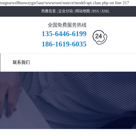
shszgearws9huswzygie5aur/wwwroot/source/model/api.class.php on line 217
热推信息
|
企业分站
|
网站地图
|
RSS
|
XML
全国免费服务热线
135-6446-6199
186-1619-6035
联系我们