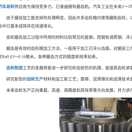
汽车齿轮
供应商为保持竞争力，已普遍拥有磨齿机。汽车工业在未来2～5
由于磨齿加工能去掉热处理畸变，因此许多齿轮箱均使用磨削齿轮，
业
中已基本成熟并在快速增长。
齿轮磨齿加工过程中所用的材料比较常见的是钢，而钢有调质钢、淬
磨齿是有效的齿形精加工方法，一般用于加工已淬火齿面，对磨前工
至Rα0.63～0.16微米。各种磨齿方式的精度和效率如表。
齿轮制造
工艺的发展将是进一步研究轮齿损伤的机理，是提高齿轮承
研究新型的
齿轮生产
材料和加工新工艺；摩擦、润滑理论和润滑技术
未来齿轮生产正向重载、高速、高精度和高效率等方向发展，并力求