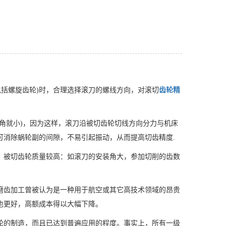
包括螺旋齿轮)时，合理选择滚刀的螺线方向，对滚切
齿轮精
角就小)，因为这样，滚刀沿被切齿轮切线方向分力与机床
可消除蜗轮副的间隙，不易引起振动，从而提高切齿精度.
，被切齿轮质量较高：如滚刀的安装角大，参加切削的齿数
。
磨齿加工曾被认为是一种用于航空或其它高技术领域的昂贵
也更好，高额成本得以大幅下降。
轮的制造，而且已达到普遍应用的程度。事实上，所有一级