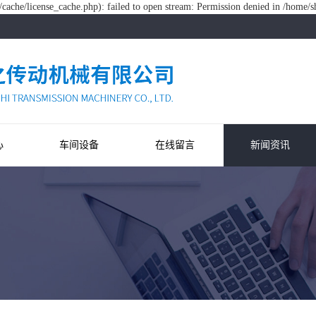
ache/license_cache.php): failed to open stream: Permission denied in /home/
心
车间设备
在线留言
新闻资讯