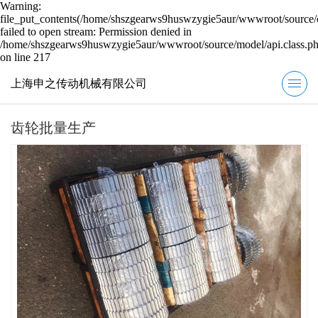
Warning:
file_put_contents(/home/shszgearws9huswzygie5aur/wwwroot/source/c
failed to open stream: Permission denied in
/home/shszgearws9huswzygie5aur/wwwroot/source/model/api.class.p
on line 217
上海申之传动机械有限公司
齿轮批量生产