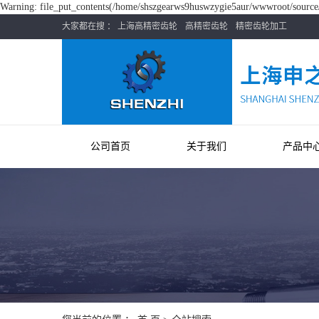
Warning: file_put_contents(/home/shszgearws9huswzygie5aur/wwwroot/source/c
大家都在搜 ：
上海高精密齿轮
高精密齿轮
精密齿轮加工
公司首页
关于我们
产品中