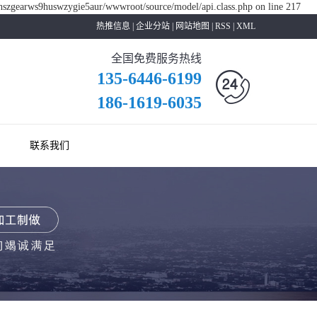
shszgearws9huswzygie5aur/wwwroot/source/model/api.class.php on line 217
热推信息
|
企业分站
|
网站地图
|
RSS
|
XML
全国免费服务热线
135-6446-6199
186-1619-6035
联系我们