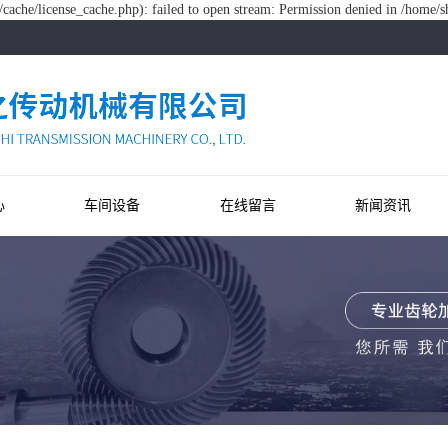
ache/license_cache.php): failed to open stream: Permission denied in /home/
心
车间设备
在线留言
新闻资讯