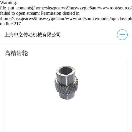
Warning:
file_put_contents(/home/shszgearws9huswzygie5aur/wwwroot/source/c
failed to open stream: Permission denied in
/home/shszgearws9huswzygie5aur/wwwroot/source/model/api.class.p
on line 217
上海申之传动机械有限公司
高精齿轮