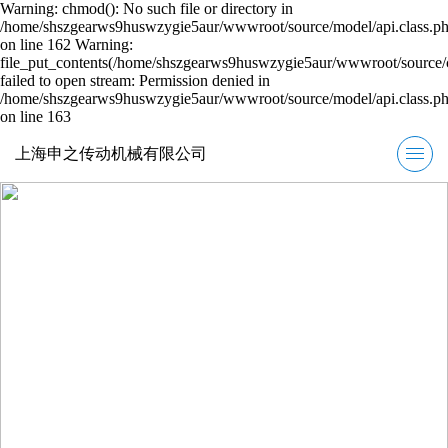
Warning: chmod(): No such file or directory in
/home/shszgearws9huswzygie5aur/wwwroot/source/model/api.class.p
on line 162 Warning:
file_put_contents(/home/shszgearws9huswzygie5aur/wwwroot/source/ca
failed to open stream: Permission denied in
/home/shszgearws9huswzygie5aur/wwwroot/source/model/api.class.p
on line 163
上海申之传动机械有限公司